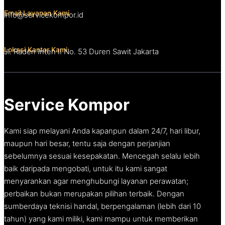
Email Layanan Kami
info@servicekompor.id
Lokasi Kantor Kami
Jl. Raden Inten II No. 53 Duren Sawit Jakarta
Service Kompor
Kami siap melayani Anda kapanpun dalam 24/7, hari libur,
maupun hari besar, tentu saja dengan perjanjian
sebelumnya sesuai kesepakatan. Mencegah selalu lebih
baik daripada mengobati, untuk itu kami sangat
menyarankan agar menghubungi layanan perawatan;
perbaikan bukan merupakan pilihan terbaik. Dengan
sumberdaya teknisi handal, berpengalaman (lebih dari 10
tahun) yang kami miliki, kami mampu untuk memberikan